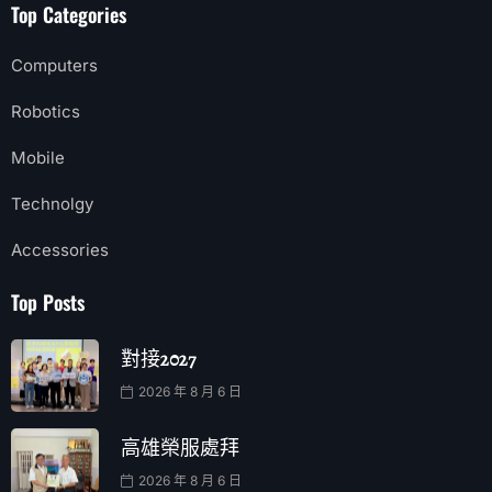
Top Categories
Computers
Robotics
Mobile
Technolgy
Accessories
Top Posts
對接2027
2026 年 8 月 6 日
高雄榮服處拜
2026 年 8 月 6 日