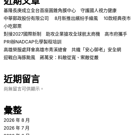
近期文章
基隆長庚成立全台首座圓錐角膜中心 守護國人視力健康
中華郵政股份有限公司 8月新推出繽紛手繪風 10款經典夜市
小吃郵票
對接2027國際新制 助攻企業搶攻全球航太商機 高市府攜手
PRI辦NADCAP化學製程培訓
高雄榮服處拜會高雄市青溪總會 共織「安心御老」安全網
迎戰白海豚颱風 蔣萬安：料敵從寬、禦敵從嚴
近期留言
尚無留言可供顯示。
彙整
2026 年 8 月
2026 年 7 月