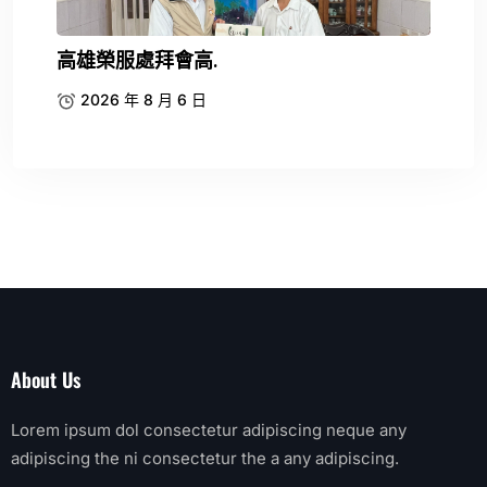
高雄榮服處拜會高.
2026 年 8 月 6 日
About Us
Lorem ipsum dol consectetur adipiscing neque any
adipiscing the ni consectetur the a any adipiscing.