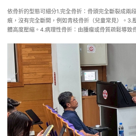
依骨折的型態可細分1.完全骨折：骨頭完全斷裂成兩
痕，沒有完全斷開，例如青枝骨折（兒童常見）。3.
體高度壓縮。4.病理性骨折：由腫瘤或骨質疏鬆導致