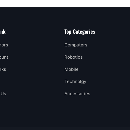
ink
Top Categories
hors
Computers
ount
Robotics
rks
Mobile
Technolgy
 Us
Accessories