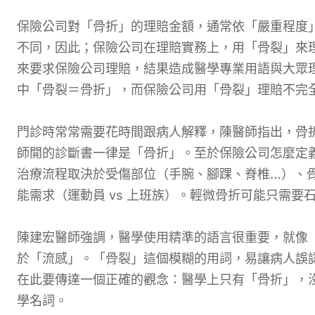
保險公司對「骨折」的理賠金額，通常依「嚴重程度
不同，因此；保險公司在理賠實務上，用「骨裂」來
來要求保險公司理賠，結果造成醫學專業用語與大眾理
中「骨裂＝骨折」，而保險公司用「骨裂」理賠不完
門診時常常需要花時間跟病人解釋，陳醫師指出，骨
師開的診斷書一律是「骨折」。至於保險公司怎麼定
治療流程取決於受傷部位（手腕、腳踝、脊椎…）、
能需求（運動員 vs 上班族）。輕微骨折可能只需
陳建宏醫師強調，醫學使用精準的語言很重要，就像
於「流感」。「骨裂」這個模糊的用詞，易讓病人誤
在此要傳達一個正確的觀念：醫學上只有「骨折」，
學名詞。