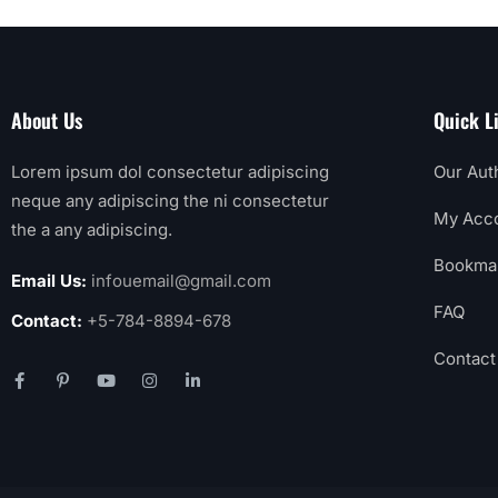
About Us
Quick L
Lorem ipsum dol consectetur adipiscing
Our Aut
neque any adipiscing the ni consectetur
My Acc
the a any adipiscing.
Bookma
Email Us:
infouemail@gmail.com
FAQ
Contact:
+5-784-8894-678
Contact