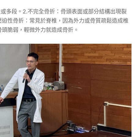
段或多段。2.不完全骨折：骨頭表面或部分結構出現裂
壓迫性骨折：常見於脊椎，因為外力或骨質疏鬆造成椎
骨頭脆弱，輕微外力就造成骨折。