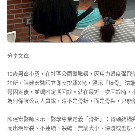
分享文章
10歲男童小勇，在社區公園盪鞦韆，因用力過度彈飛
診所，陳建宏醫師立即安排照X光，顯示「橈骨」遠
膏固定後，並囑咐定期回診。就在最近一次回診時，
為何保險公司人員說，這不是骨折，而是骨裂，只能
陳建宏醫師表示，醫學專業定義「骨折」：骨頭結構
而出現斷裂、不連續、裂縫，無論大小、深淺或型態