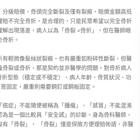
」分級賠償，骨頭完全斷裂及僅有裂痕，賠償金額高低
理賠不完全骨折，是合理的，只是民眾希望以完全骨折
解出現落差，病人以為「骨裂 ≠骨折」，但在醫師眼
全骨折。
折有輕微像髮絲狀裂痕，也有嚴重如粉碎性斷裂，但醫
義骨裂或骨折，那是契約並非醫學的問題。對骨折病人
骨折型態（穩定或不穩定）、病人年齡、骨質狀況、功
要石膏固定，嚴重則需要鋼釘或鋼板固定。
「癌症」不能隨便被稱為「腫瘤」、「感冒」不能混淆
認為是一個比較具「安全感」的診斷。身為骨科醫師，
沒有「骨裂」， 「骨裂」僅是保險方便理賠術語，非醫