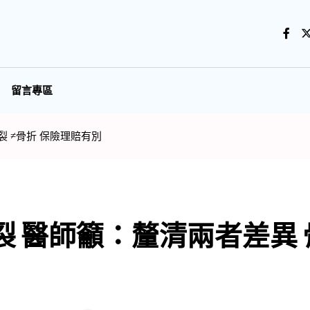
留言專區
裂 ≠骨折 保險理賠有別
裂 醫師籲：釐清兩者差異 