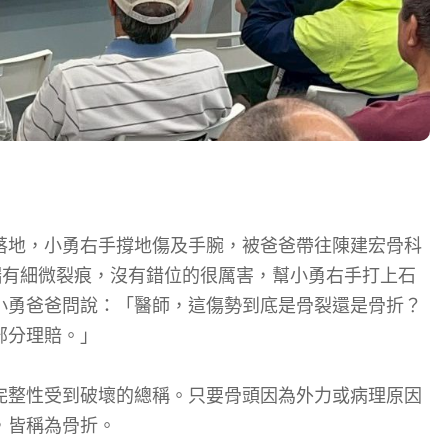
落地，小勇右手撐地傷及手腕，被爸爸帶往陳建宏骨科
端有細微裂痕，沒有錯位的很厲害，幫小勇右手打上石
小勇爸爸問說：「醫師，這傷勢到底是骨裂還是骨折？
部分理賠。」
完整性受到破壞的總稱。只要骨頭因為外力或病理原因
，皆稱為骨折。