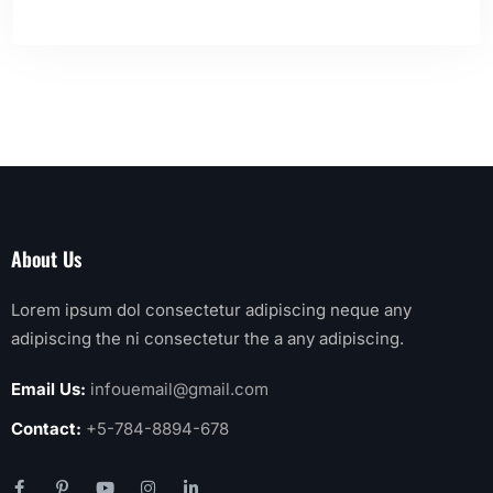
About Us
Lorem ipsum dol consectetur adipiscing neque any
adipiscing the ni consectetur the a any adipiscing.
Email Us:
infouemail@gmail.com
Contact:
+5-784-8894-678