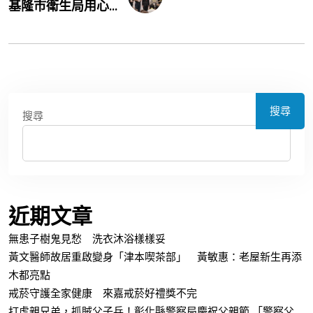
基隆市衛生局用心...
搜尋
搜尋
近期文章
無患子樹鬼見愁 洗衣沐浴樣樣妥
黃文醫師故居重啟變身「津本喫茶部」 黃敏惠：老屋新生再添
木都亮點
戒菸守護全家健康 來嘉戒菸好禮獎不完
打虎親兄弟，抓賊父子兵！彰化縣警察局慶祝父親節 「警察父