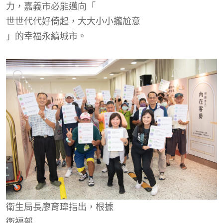
力，嘉義市必能邁向「
世世代代
好倚起
，大大小小攏
尬
意
」的幸福永續城市。
衛生局長廖育瑋指出，根據
衛福部