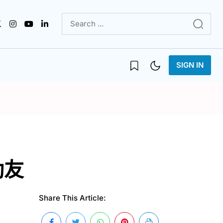
SIGN IN
動友
Share This Article: