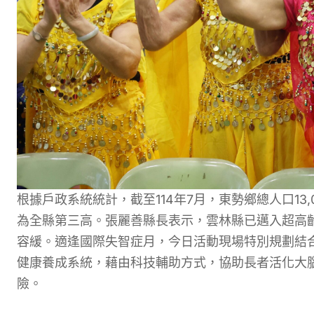
根據戶政系統統計，截至114年7月，東勢鄉總人口13,0
為全縣第三高。張麗善縣長表示，雲林縣已邁入超高
容緩。適逢國際失智症月，今日活動現場特別規劃結
健康養成系統，藉由科技輔助方式，協助長者活化大
險。