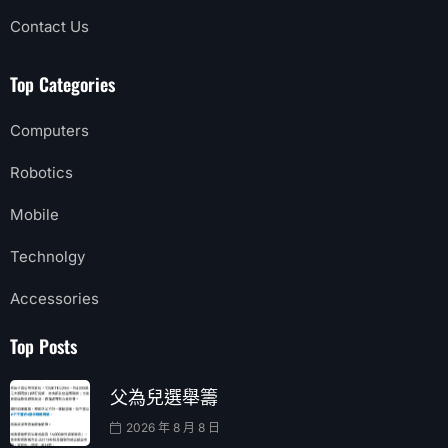
Contact Us
Top Categories
Computers
Robotics
Mobile
Technolgy
Accessories
Top Posts
父為兒選舉籌
2026 年 8 月 8 日