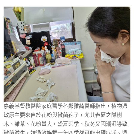
嘉義基督教醫院家庭醫學科鄭雅綺醫師指出，植物過
敏原主要來自於花粉與黴菌孢子，尤其春夏之際樹
木、雜草、花粉量大，盛夏雨季、秋冬又因潮濕導致
黴菌滋生，讓過敏族群一年四季都可能出現症狀。過