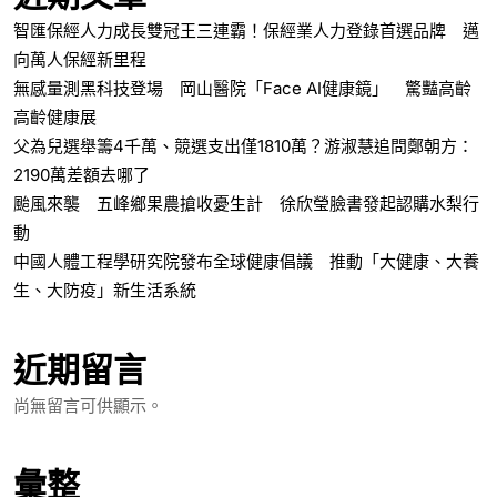
智匯保經人力成長雙冠王三連霸！保經業人力登錄首選品牌 邁
向萬人保經新里程
無感量測黑科技登場 岡山醫院「Face AI健康鏡」 驚豔高齡
高齡健康展
父為兒選舉籌4千萬、競選支出僅1810萬？游淑慧追問鄭朝方：
2190萬差額去哪了
颱風來襲 五峰鄉果農搶收憂生計 徐欣瑩臉書發起認購水梨行
動
中國人體工程學研究院發布全球健康倡議 推動「大健康、大養
生、大防疫」新生活系統
近期留言
尚無留言可供顯示。
彙整