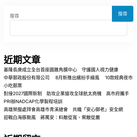
搜尋
搜尋
近期文章
基隆長庚成立全台首座圓錐角膜中心 守護國人視力健康
中華郵政股份有限公司 8月新推出繽紛手繪風 10款經典夜市
小吃郵票
對接2027國際新制 助攻企業搶攻全球航太商機 高市府攜手
PRI辦NADCAP化學製程培訓
高雄榮服處拜會高雄市青溪總會 共織「安心御老」安全網
迎戰白海豚颱風 蔣萬安：料敵從寬、禦敵從嚴