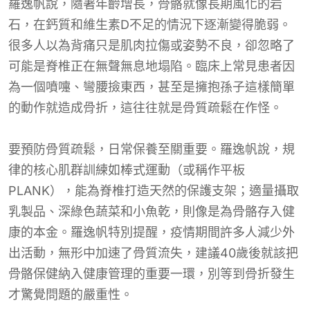
羅逸帆說，隨著年齡增長，骨骼就像長期風化的岩
石，在鈣質和維生素D不足的情況下逐漸變得脆弱。
很多人以為背痛只是肌肉拉傷或姿勢不良，卻忽略了
可能是脊椎正在無聲無息地塌陷。臨床上常見患者因
為一個噴嚏、彎腰撿東西，甚至是擁抱孫子這樣簡單
的動作就造成骨折，這往往就是骨質疏鬆在作怪。
要預防骨質疏鬆，日常保養至關重要。羅逸帆說，規
律的核心肌群訓練如棒式運動（或稱作平板
PLANK），能為脊椎打造天然的保護支架；適量攝取
乳製品、深綠色蔬菜和小魚乾，則像是為骨骼存入健
康的本金。羅逸帆特別提醒，疫情期間許多人減少外
出活動，無形中加速了骨質流失，建議40歲後就該把
骨骼保健納入健康管理的重要一環，別等到骨折發生
才驚覺問題的嚴重性。