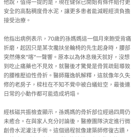
他說，值得一提的是，現在健保已開始有條件給付更
安全的高黏稠度骨水泥，讓更多患者能減輕經濟負擔
接受治療。
他指出病例表示，70歲的孫媽媽這一個月來飽受背痛
折磨，起因只是某次攙扶坐輪椅的先生起身時，腰部
突然傳來”喀”一聲響。原本以為休息幾天就好，沒想
到吃止痛藥也不見效，就醫後才驚覺是骨質疏鬆導致
的腰椎壓迫性骨折。醫師羅逸帆解釋，這就像年久失
修的老房子，樑柱在不知不覺中被白蟻蛀空，最後連
日常的小動作都可能造成坍塌。
經核磁共振檢查顯示，孫媽媽的骨折部位經過四周仍
未癒合。在與家人充分討論後，醫療團隊決定進行微
創骨水泥灌注手術。這個過程就像建築師修復古蹟，