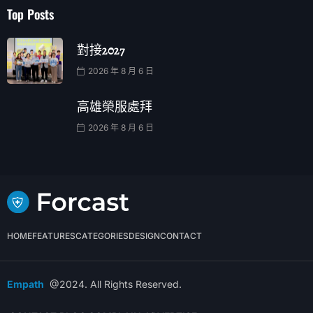
Top Posts
對接2027
2026 年 8 月 6 日
高雄榮服處拜
2026 年 8 月 6 日
HOME
FEATURES
CATEGORIES
DESIGN
CONTACT
Empath
@2024. All Rights Reserved.