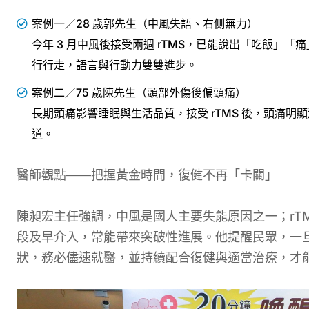
案例一／28 歲郭先生（中風失語、右側無力）
今年 3 月中風後接受兩週 rTMS，已能說出「吃飯」「
行行走，語言與行動力雙雙進步。
案例二／75 歲陳先生（頭部外傷後偏頭痛）
長期頭痛影響睡眠與生活品質，接受 rTMS 後，頭痛
道。
醫師觀點——把握黃金時間，復健不再「卡關」
陳昶宏主任強調，中風是國人主要失能原因之一；rT
段及早介入，常能帶來突破性進展。他提醒民眾，一
狀，務必儘速就醫，並持續配合復健與適當治療，才