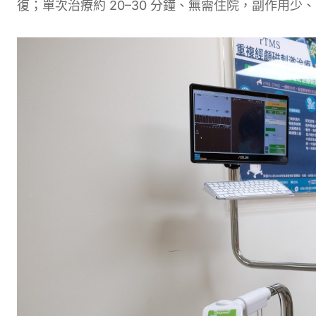
復；單次治療約 20–30 分鐘、無需住院，副作用少