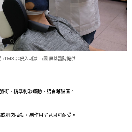
rTMS 非侵入刺激。/圖 屏基醫院提供
脈衝，精準刺激運動、語言等腦區。
刺痛或肌肉抽動，副作用罕見且可耐受。