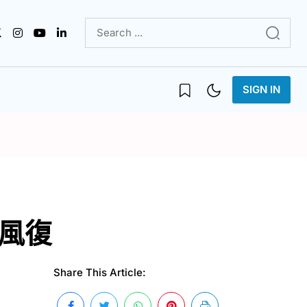
SIGN IN
中風復
Share This Article: