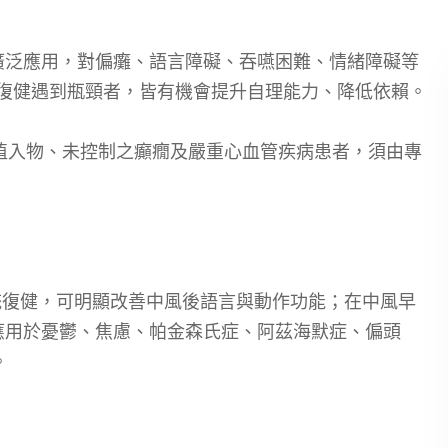
域廣泛應用，對偏癱、語言障礙、吞嚥困難、情緒障礙等
，或復健遇到瓶頸者，皆有機會提升自理能力、降低依賴。
植入物、未控制之癲癇及嚴重心血管疾病患者，須由專
配傳統復健，可明顯改善中風後語言與動作功能；在中風早
被應用於憂鬱、焦慮、帕金森氏症、阿茲海默症、偏頭
。