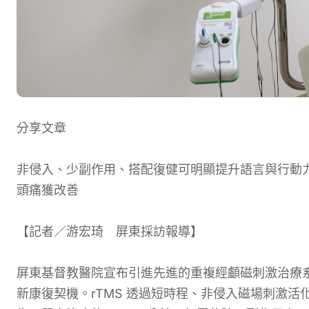
分享文章
非侵入、少副作用、搭配復健可明顯提升語言與行動力
頭痛獲改善
【記者／游宏琦 屏東採訪報導】
屏東基督教醫院宣布引進先進的重複經顱磁刺激治療系
新康復契機。rTMS 透過短時程、非侵入磁場刺激