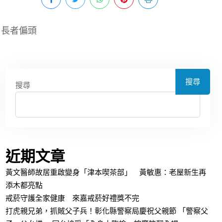
、長者偏頭
搜尋
搜尋
近期文章
黃文醫師故居重啟變身「津本喫茶部」 黃敏惠：老屋新生再
添木都亮點
戒菸守護全家健康 來嘉戒菸好禮獎不完
打虎親兄弟，抓賊父子兵！彰化縣警察局慶祝父親節 「警察父