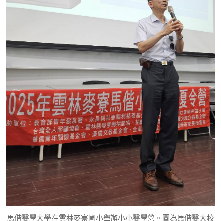
馬偕醫學大學在雲林麥寮國小舉辦小小醫學營。圖為馬偕醫大校