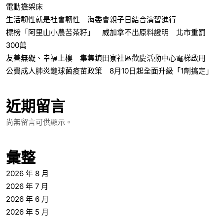
電動擔架床
生活韌性就是社會韌性 海委會親子日結合演習進行
標榜「阿里山小農苦茶籽」 威加拿不出原料證明 北市重罰
300萬
友善無礙、幸福上樓 集集鎮田寮社區歡慶活動中心電梯啟用
公費成人肺炎鏈球菌疫苗政策 8月10日起全面升級「1劑搞定」
近期留言
尚無留言可供顯示。
彙整
2026 年 8 月
2026 年 7 月
2026 年 6 月
2026 年 5 月