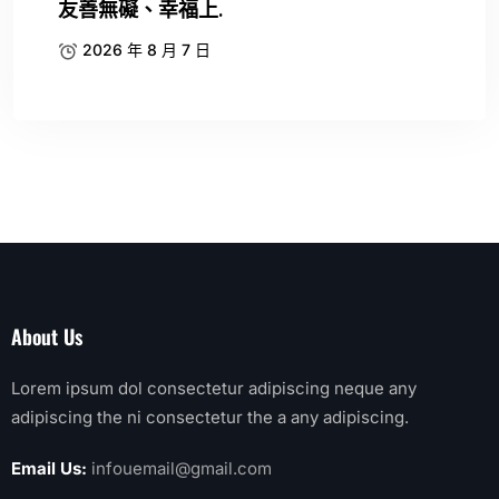
友善無礙、幸福上.
2026 年 8 月 7 日
About Us
Lorem ipsum dol consectetur adipiscing neque any
adipiscing the ni consectetur the a any adipiscing.
Email Us:
infouemail@gmail.com