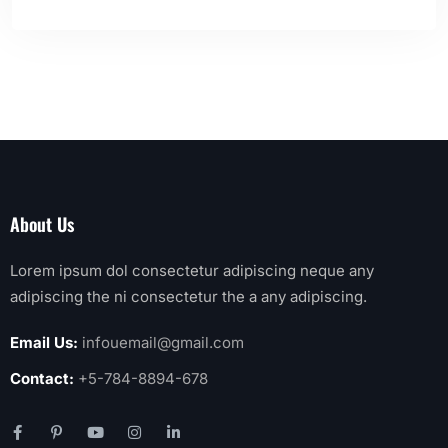
About Us
Lorem ipsum dol consectetur adipiscing neque any
adipiscing the ni consectetur the a any adipiscing.
Email Us:
infouemail@gmail.com
Contact:
+5-784-8894-678