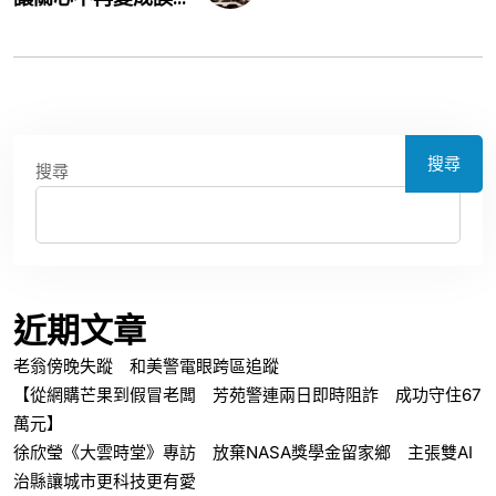
搜尋
搜尋
近期文章
老翁傍晚失蹤 和美警電眼跨區追蹤
【從網購芒果到假冒老闆 芳苑警連兩日即時阻詐 成功守住67
萬元】
徐欣瑩《大雲時堂》專訪 放棄NASA獎學金留家鄉 主張雙AI
治縣讓城市更科技更有愛