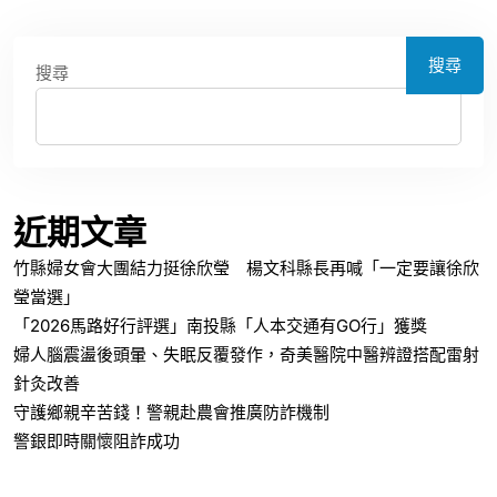
搜尋
搜尋
近期文章
竹縣婦女會大團結力挺徐欣瑩 楊文科縣長再喊「一定要讓徐欣
瑩當選」
「2026馬路好行評選」南投縣「人本交通有GO行」獲獎
婦人腦震盪後頭暈、失眠反覆發作，奇美醫院中醫辨證搭配雷射
針灸改善
守護鄉親辛苦錢！警親赴農會推廣防詐機制
警銀即時關懷阻詐成功