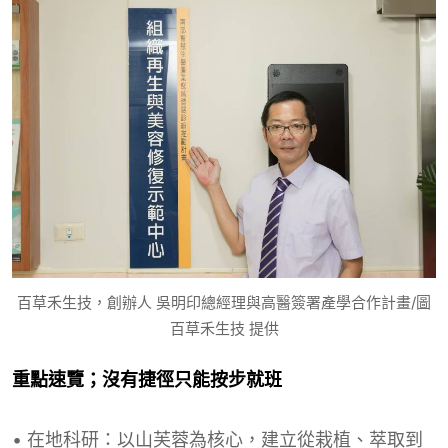
百草禾生技，創辦人 吳明印總經理與高醫簽署產學合作計畫/圖
百草禾生技 提供
重點速覽；沒有捷徑只能按步就班
• 在地科研：以山芙蓉為核心，建立從栽植、萃取到