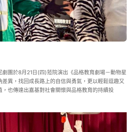
劇團於8月21日(四)蒞院演出《品格教育劇場－動物星
納差異，找回成長路上的自信與勇氣，更以輕鬆逗趣又
值，也傳達出嘉基對社會關懷與品格教育的持續投