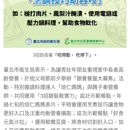
3招助長輩
「咬得動、 吃得下」。
臺北市衛生局表示，為讓青壯年朋友重視家中長者高
齡營養，於祖父母節前夕舉辦「銀養餐盤大募集」活
動，特別邀請料理達人「培仁媽媽」與魏子秦營養
師，共同運用「3招銀髮軟實力」設計示範餐點。年
過七旬的培仁媽媽表示，平時會運用烹煮技巧讓食物
更好入口及注重均衡營養攝取；這次示範餐點「好食
元氣沙拉」，選用軟嫩豆腐、將食材切割好入口、加