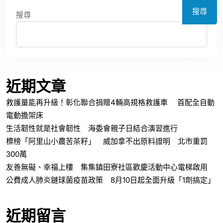
搜尋
搜尋
近期文章
救護量能再升級！彰化聯合捐贈4輛高規格救護車 首配全自動
電動擔架床
生活韌性就是社會韌性 海委會親子日結合演習進行
標榜「阿里山小農苦茶籽」 威加拿不出原料證明 北市重罰
300萬
友善無礙、幸福上樓 集集鎮田寮社區歡慶活動中心電梯啟用
公費成人肺炎鏈球菌疫苗政策 8月10日起全面升級「1劑搞定」
近期留言