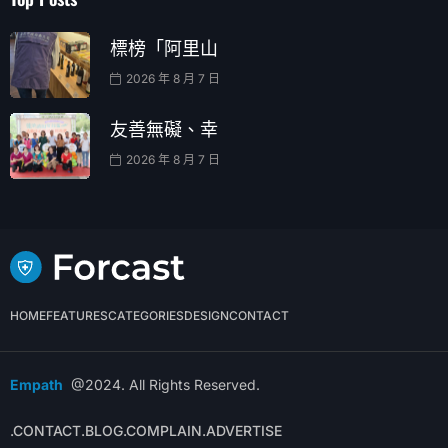
標榜「阿里山
2026 年 8 月 7 日
友善無礙、幸
2026 年 8 月 7 日
HOME
FEATURES
CATEGORIES
DESIGN
CONTACT
Empath
@2024. All Rights Reserved.
.CONTACT
.BLOG
.COMPLAIN
.ADVERTISE