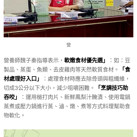
營
營養師魏子秦指導表示，
軟嫩食材優先選」
：如：豆
製品、蒸蛋、魚類、去皮雞肉等天然軟質食材。
「食
材處理好入口」
：處理食材時應去除骨頭與粗纖維，
切成3公分以下大小，減少咀嚼困難。
「烹調技巧助
吞咬」
：運用槌打肉片、新鮮鳳梨汁醃漬、使用電鍋
蒸煮或壓力鍋進行蒸、滷、燉、煮等方式料理幫助食
物軟化。