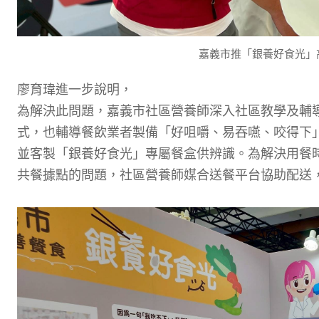
嘉義市推「銀養好食光」
廖育瑋
進一步說明，
為解決此問題，嘉義市社區營養師深入社區教學及輔
式，也輔導餐飲業者製備「好咀嚼、易吞嚥、咬得下
並
客製
「
銀養好食
光」專屬
餐盒
供辨識
。為解決用餐
共餐據點的問題，社區營養師媒合
送
餐平台
協助
配送