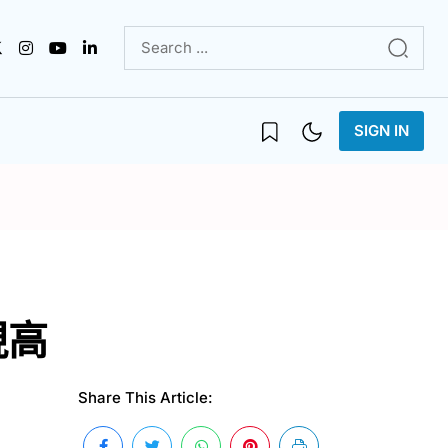
SIGN IN
現高
Share This Article: