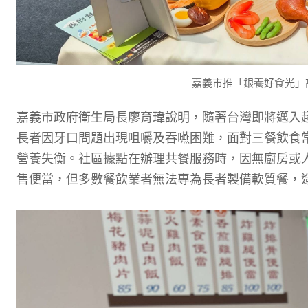
嘉義市推「銀養好食光」
嘉義市政府衛生局長廖育瑋說明，
隨著台灣
即將
邁入
長者因牙口
問題出現
咀嚼
及吞嚥
困難，
面對三餐飲食
營養失衡
。社區據點在辦理共餐服務時，因無廚房或
售便當，但多數餐飲業者無法專為長者製備
軟質餐
，