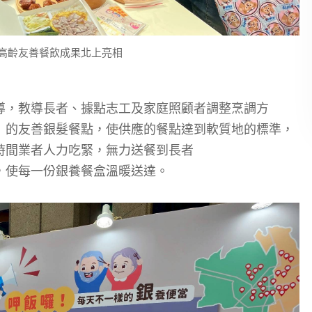
高齡友善餐飲成果北上亮相
導，教導長者、據點志工及家庭照顧者調整烹調方
」的友善銀髮餐點
，
使
供應的餐點達到軟質地的標準
，
時間業者人力吃緊
，
無力送餐到長者
，使每一
份銀養餐
盒溫暖送達。