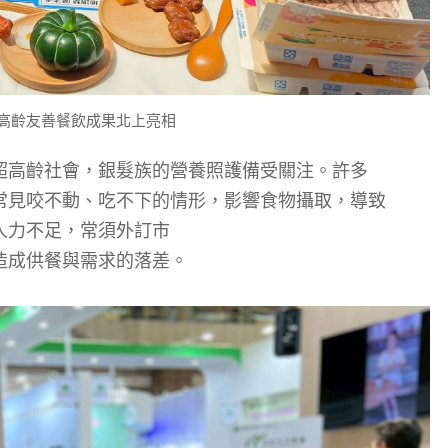
高齡友善餐飲成果北上亮相
超高齡社會，銀髮族的營養
照護備受
關注。
許多
常
見
咬不動、吃不下的情
形
，影響食物攝取
，導致
人力不足，常
須外訂市
造成供餐與需求的落差。