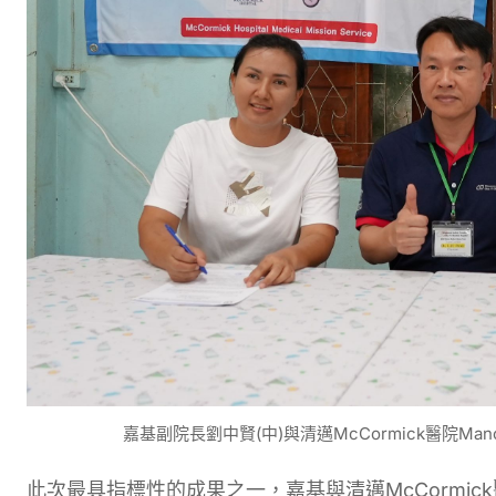
嘉基副院長劉中賢(中)與清邁McCormick醫院Ma
此次最具指標性的成果之一，嘉基與清邁McCormi