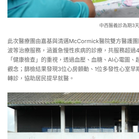
中西醫義診為期3天
此次醫療團由嘉基與清邁McCormick醫院雙方醫
波等治療服務，涵蓋急慢性疾病的診療，共服務超過4
「健康檢查」的重視，透過血壓、血糖、AI心電圖、
觀念；篩檢結果發現3位心房顫動、1位多發性心室早
轉診，協助居民提早就醫。