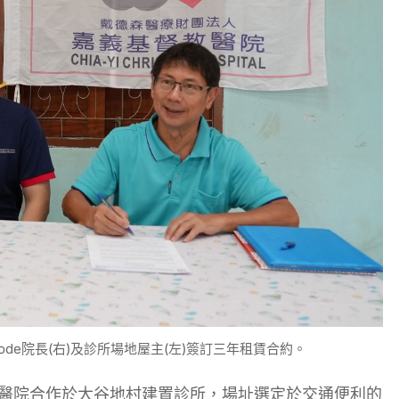
node院長(右)及診所場地屋主(左)簽訂三年租賃合約。
ck醫院合作於大谷地村建置診所，場址選定於交通便利的