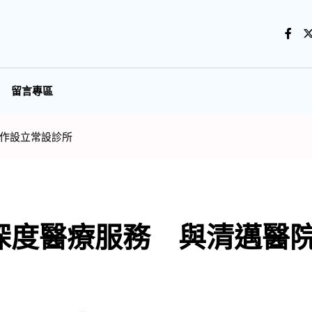
留言專區
作設立常設診所
深度醫療服務 與清邁醫