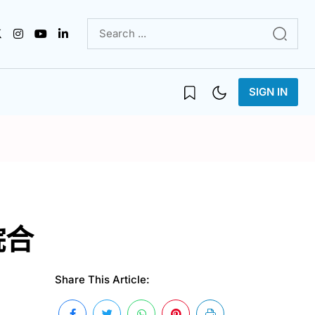
SIGN IN
院合
Share This Article: