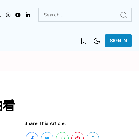
SIGN IN
怕看
Share This Article: