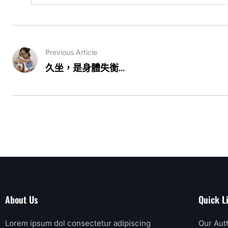
Previous Article
久坐，是身體失衡...
About Us
Quick L
Lorem ipsum dol consectetur adipiscing
Our Aut