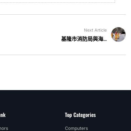
Next Article
基隆市消防局與海...
ink
Top Categories
hors
Computers