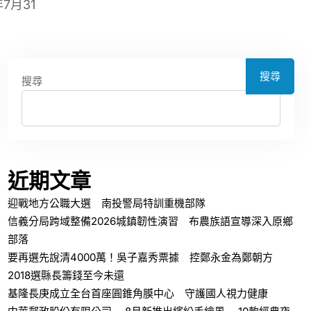
7月31
搜尋
搜尋
近期文章
迎戰地方公職大選 南投警局特訓重機部隊
信義分局跨域整備2026城鎮韌性演習 布農族語宣導深入原鄉
部落
要再選先說清4000萬！吳子嘉秀票據 控鄭永金為鄭朝方
2018選縣長籌錢至今未還
基隆長庚成立全台首座圓錐角膜中心 守護國人視力健康