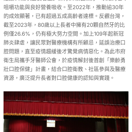
咀嚼功能與良好營養吸收。至2022年，推動逾30年
的成效顯著，已有超過五成高齡者達標。反觀台灣，
截至2023年，80歲以上長者中擁有20顆自然牙的比
例僅26.6%，仍有極大努力空間。加上109年起新冠
肺炎肆虐，讓民眾對醫療機構有所顧忌，延誤治療口
腔問題，直至疫情趨緩後才驚覺病情惡化。為此市府
衛生局攜手牙醫師公會，於疫情解封後首創「樂齡勇
壯口腔保健」計畫，結合口腔衛教、社區參與及醫療
資源，廣泛提升長者對口腔健康的認知與實踐。