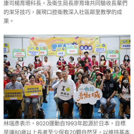
康司楊育珊科長，及衛生局長廖育瑋共同驗收長輩們
的潔牙技巧，展現口腔衛教深入社區鄰里教學的成
果。
林瑞彥表示，8020運動自1993年起源於日本，目標
是讓80歲以上長者至少保有20顆自然牙，以維持基本