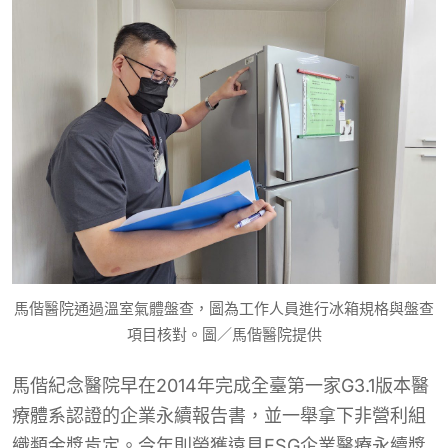
馬偕醫院通過溫室氣體盤查，圖為工作人員進行冰箱規格與盤查
項目核對。圖／馬偕醫院提供
馬偕紀念醫院早在2014年完成全臺第一家G3.1版本醫
療體系認證的企業永續報告書，並一舉拿下非營利組
織類金獎肯定。今年則榮獲遠見ESG企業醫療永續獎