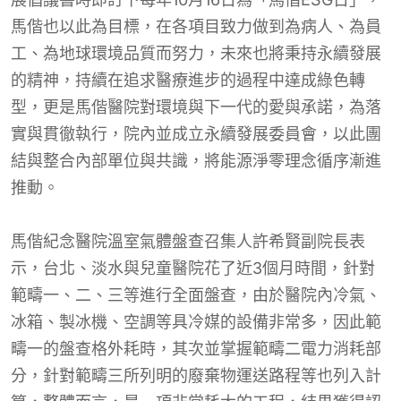
馬偕也以此為目標，在各項目致力做到為病人、為員
工、為地球環境品質而努力，未來也將秉持永續發展
的精神，持續在追求醫療進步的過程中達成綠色轉
型，更是馬偕醫院對環境與下一代的愛與承諾，為落
實與貫徹執行，院內並成立永續發展委員會，以此團
結與整合內部單位與共識，將能源淨零理念循序漸進
推動。
馬偕紀念醫院溫室氣體盤查召集人許希賢副院長表
示，台北、淡水與兒童醫院花了近3個月時間，針對
範疇一、二、三等進行全面盤查，由於醫院內冷氣、
冰箱、製冰機、空調等具冷媒的設備非常多，因此範
疇一的盤查格外耗時，其次並掌握範疇二電力消耗部
分，針對範疇三所列明的廢棄物運送路程等也列入計