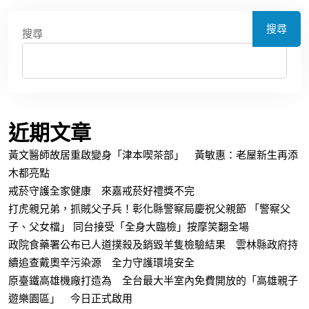
搜尋
搜尋
近期文章
黃文醫師故居重啟變身「津本喫茶部」 黃敏惠：老屋新生再添
木都亮點
戒菸守護全家健康 來嘉戒菸好禮獎不完
打虎親兄弟，抓賊父子兵！彰化縣警察局慶祝父親節 「警察父
子、父女檔」 同台接受「全身大臨檢」按摩笑翻全場
政院食藥署公布已人道撲殺及銷毀羊隻檢驗結果 雲林縣政府持
續追查戴奧辛污染源 全力守護環境安全
原臺鐵高雄機廠打造為 全台最大半室內免費開放的「高雄親子
遊樂園區」 今日正式啟用