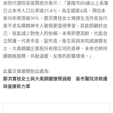
本院代理院長張賢政亦表示：「基隆市65歲以上長輩
已占本市人口比率達21.4%，為全國第4高，預估未
來10年將突破31%，鄭洪寶桂女士規律生活作息及行
善不求名聞精神令人敬佩更值得學習，若能照顧好自
己，就能減少對他人的依賴，未來即便高齡，也能自
立照護。代表市長、副市長、衛生局與本院感謝鄭女
士、大禹鋼鐵企業股份有限公司的善舉，未來也將持
續精進服務，共創溫暖、友善的就醫環境。」
此篇文章最開始出處為:
鄭洪寶桂女士與大禹鋼鐵慷慨捐贈 基市醫院添救護
與復康新力軍