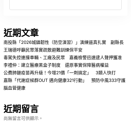
近期文章
南投縣「2026城鎮韌性（防空演習）」演練逼真扎實 副縣長
王瑞德呼籲民眾落實疏散避難訓練保平安
毒駕失控連撞車輛、工廠及民眾 嘉義檢警迅速逮人聲押獲准
李禮仲：建立醫療黑盒子制度 還原事實保障醫病權益
公費肺鏈疫苗再升級！今增21價「一劑搞定」 3類人快打
嘉縣「代謝症候群OUT 邁向健康321行動」 預防中風333守護
腦血管健康
近期留言
尚無留言可供顯示。