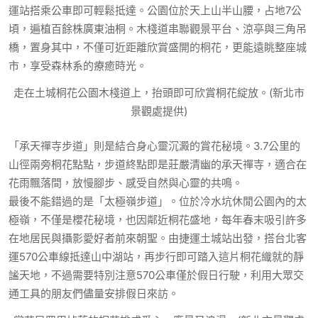
運站搭乘公車即可輕鬆抵達。公園位於天上山半山腰，占地7公
頃，遍植百餘株廣東油桐。木棧道串聯觀景平台、涼亭與三角吊
橋，置身其中，不僅可近距離欣賞盛開的桐花，更能遠眺整座城
市，享受森林系的療癒時光。
走在土城桐花公園木棧道上，抬頭即可欣賞桐花綻放。(新北市
景觀處提供)
「承天禪寺步道」則是結合身心靈沉澱的賞花秘境。3.7公里的
山徑兩旁桐花點點，步道終點即是莊嚴清幽的承天禪寺，適合在
花雨飄落間，放慢腳步、感受自然與心靈的共鳴。
最後不能錯過的是「太極嶺步道」。位於冷水坑休閒公園內的太
極嶺，不僅是櫻花秘境，也因鄰近桐花盛地，每年春末吸引許多
在地居民與攝影愛好者前來朝聖。由捷運土城站出發，搭台北客
運570公車線抵達山中湖站，再步行即可踏入這片桐花織就的靜
謐天地，不過需要特別注意570公車僅於假日行駛，利用大眾交
通工具的朋友們儘量安排假日來訪。