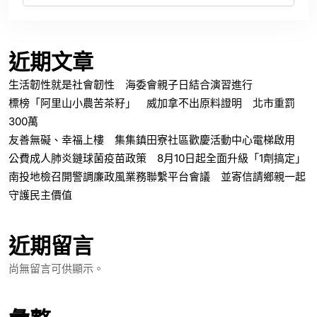
近期文章
生活韌性就是社會韌性 海委會親子日結合演習進行
標榜「阿里山小農苦茶籽」 威加拿不出原料證明 北市重罰
300萬
友善無礙、幸福上樓 集集鎮田寮社區歡慶活動中心電梯啟用
公費成人肺炎鏈球菌疫苗政策 8月10日起全面升級「1劑搞定」
南投地檢召開警調廉政風業務聯繫平台會議 並寄信請鄉親一起
守護民主價值
近期留言
尚無留言可供顯示。