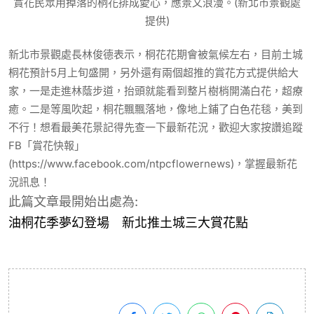
賞花民眾用掉落的桐花排成愛心，應景又浪漫。(新北市景觀處
提供)
新北市景觀處長林俊德表示，桐花花期會被氣候左右，目前土城
桐花預計5月上旬盛開，另外還有兩個超推的賞花方式提供給大
家，一是走進林蔭步道，抬頭就能看到整片樹梢開滿白花，超療
癒。二是等風吹起，桐花飄飄落地，像地上鋪了白色花毯，美到
不行！想看最美花景記得先查一下最新花況，歡迎大家按讚追蹤
FB「賞花快報」
(https://www.facebook.com/ntpcflowernews)，掌握最新花
況訊息！
此篇文章最開始出處為:
油桐花季夢幻登場 新北推土城三大賞花點