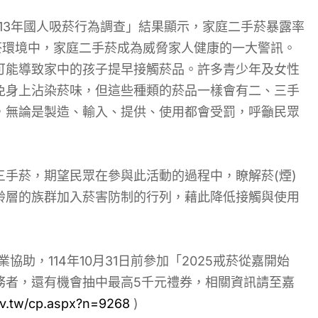
13年國人吸菸行為調查」結果顯示，家庭二手菸暴露率
手菸環境中，家庭二手菸成為威脅家人健康的一大警訊。
可能導致家中的孩子提早接觸菸品。許多青少年及女性
免身上沾染菸味，但這些種類的菸品一樣會有二、三手
，無論是製造、輸入、提供、使用都會受罰，呼籲民眾
手菸，期望民眾在參與此活動的過程中，瞭解菸(煙)
齡層的族群加入菸害防制的行列，藉此降低接觸與使用
業協助，114年10月31日前參加「2025戒菸從嘉開始
務者，還有機會抽中最高5千元禮券，相關資訊請至嘉
gov.tw/cp.aspx?n=9268
)