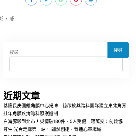
影，戒
搜尋
搜尋
近期文章
基隆長庚圓錐角膜中心揭牌 孫啟欽與跨科團隊建立東北角青
壯年角膜疾病跨科照護機制
白海豚殺到北市！災情破180件、5人受傷 蔣萬安：勿鬆懈
尊生·光合走廊第一站， 翩然栩栩・營造心靈場域