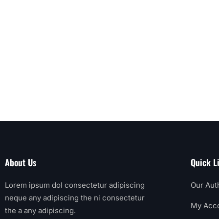
About Us
Quick L
Lorem ipsum dol consectetur adipiscing
Our Aut
neque any adipiscing the ni consectetur
My Acc
the a any adipiscing.