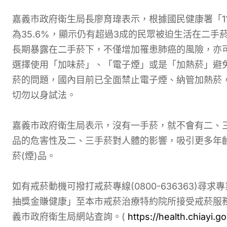
嘉義市政府衛生局長廖育瑋表示，根據國民健康署「1
為35.6%，顯示仍有超過3成的民眾被迫生活在二
長期暴露在二手菸下，不僅增加罹患肺癌的風險，亦
選擇使用「加味菸」、「電子煙」或是「加熱菸」避
菸的問題，國內目前已全面禁止電子煙、納管加熱菸
切勿以身試法。
嘉義市政府衛生局表示，沒有一手菸，就不會有二、三
品的危害性及二、三手菸對人體的影響，吸引更多年
菸(煙)品。
如有戒菸動機可撥打戒菸專線(0800-636363)尋求專
抽獎金賺健康」至本市戒菸治療特約院所接受戒菸服
義市政府衛生局網站查詢。(
https://health.chiayi.