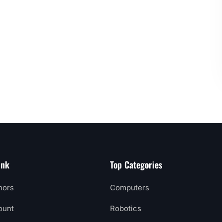
ink
Top Categories
hors
Computers
ount
Robotics