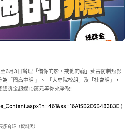
日至6月3日辦理「借你的影，戒他的癮」菸害防制短影
為「國高中組 」、 「大專院校組」及「社會組」，
賽總獎金超過10萬元等你來爭取!
tive_Content.aspx?n=461&ss=16A15B2E6B48383E
)
長廖育瑋（資料照）