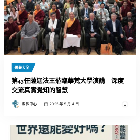
醫藥大全
第43任薩迦法王蒞臨華梵大學演講 深度
交流真實覺知的智慧
編輯中心
2025 年 5 月 4 日