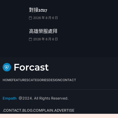
對接2027
2026 年 8 月 6 日
高雄榮服處拜
2026 年 8 月 6 日
HOME
FEATURES
CATEGORIES
DESIGN
CONTACT
Empath
@2024. All Rights Reserved.
.CONTACT
.BLOG
.COMPLAIN
.ADVERTISE