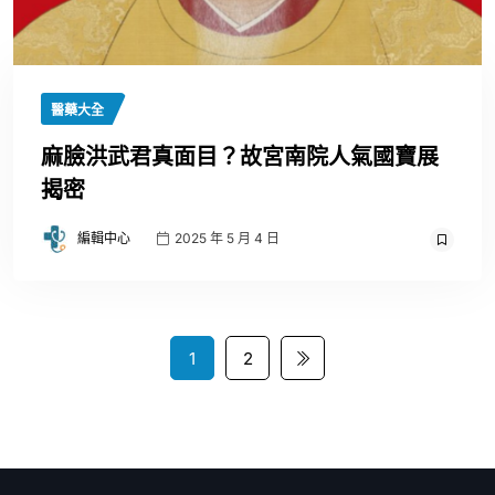
醫藥大全
麻臉洪武君真面目？故宮南院人氣國寶展
揭密
編輯中心
2025 年 5 月 4 日
1
2