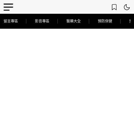
留言專區
影音專區
醫藥大全
預防保健
預